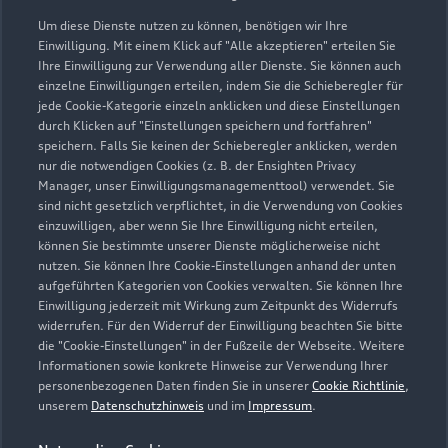
Um diese Dienste nutzen zu können, benötigen wir Ihre
info@autohaus-lowka.de
Einwilligung. Mit einem Klick auf "Alle akzeptieren" erteilen Sie
Ihre Einwilligung zur Verwendung aller Dienste. Sie können auch
Kontaktdaten herunterladen
einzelne Einwilligungen erteilen, indem Sie die Schieberegler für
jede Cookie-Kategorie einzeln anklicken und diese Einstellungen
durch Klicken auf "Einstellungen speichern und fortfahren"
speichern. Falls Sie keinen der Schieberegler anklicken, werden
nur die notwendigen Cookies (z. B. der Ensighten Privacy
Öffnungszeiten
Manager, unser Einwilligungsmanagementtool) verwendet. Sie
sind nicht gesetzlich verpflichtet, in die Verwendung von Cookies
einzuwilligen, aber wenn Sie Ihre Einwilligung nicht erteilen,
können Sie bestimmte unserer Dienste möglicherweise nicht
Verkauf
nutzen. Sie können Ihre Cookie-Einstellungen anhand der unten
Geschlossen
,
öffnet am
Montag 08:00
aufgeführten Kategorien von Cookies verwalten. Sie können Ihre
Einwilligung jederzeit mit Wirkung zum Zeitpunkt des Widerrufs
widerrufen. Für den Widerruf der Einwilligung beachten Sie bitte
Service
die "Cookie-Einstellungen" in der Fußzeile der Webseite. Weitere
Geschlossen
,
öffnet am
Montag 07:00
Informationen sowie konkrete Hinweise zur Verwendung Ihrer
personenbezogenen Daten finden Sie in unserer
Cookie Richtlinie
,
unserem
Datenschutzhinweis
und im
Impressum
.
Teile- und Zubehörverkauf
Geschlossen
,
öffnet am
Montag 07:00