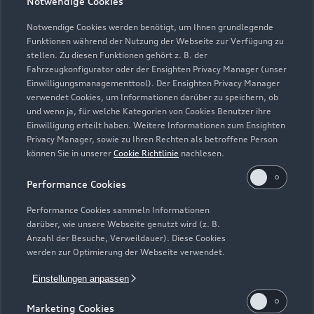
Notwendige Cookies
Notwendige Cookies werden benötigt, um Ihnen grundlegende
Samstag: Verkauf: nach Vereinbarung
Funktionen während der Nutzung der Webseite zur Verfügung zu
stellen. Zu diesen Funktionen gehört z. B. der
Fahrzeugkonfigurator oder der Ensighten Privacy Manager (unser
Einwilligungsmanagementtool). Der Ensighten Privacy Manager
Zurück nach oben
verwendet Cookies, um Informationen darüber zu speichern, ob
und wenn ja, für welche Kategorien von Cookies Benutzer ihre
Einwilligung erteilt haben. Weitere Informationen zum Ensighten
Modelle
Privacy Manager, sowie zu Ihren Rechten als betroffene Person
können Sie in unserer
Cookie Richtlinie
nachlesen.
Kaufen & leasen
Alle Modelle
Performance Cookies
Modelle vergleichen
Service & Zubehör
Performance Cookies sammeln Informationen
Neuwagensuche
darüber, wie unsere Webseite genutzt wird (z. B.
Elektromodelle
Anzahl der Besuche, Verweildauer). Diese Cookies
Gebrauchtwagensuche
Support
werden zur Optimierung der Webseite verwendet.
Saisonale Angebote
Plug-in-Hybride
Gebrauchtwagen
Einstellungen anpassen
Audi Services
Über Audi
Kundenservice
Finanzierung
Marketing Cookies
Garantie