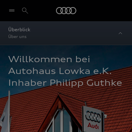
Startseite
Überblick
Über uns
Willkommen bei 
Autohaus Lowka e.K. 
Inhaber Philipp Guthke